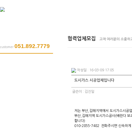
협력업체모집
협력업체모집
고객 여러분의 소중하고
051.892.7779
customer
작성일 : 16-03-09 17:05
도시가스 시공업체입니다
글쓴이 :
김진일
저는 부산,김해지역에서 도시가스시공업
부산,김해지역 도시가스공사(배란다 보조
합니다)
010-2855-7482 전화주시면 신속하